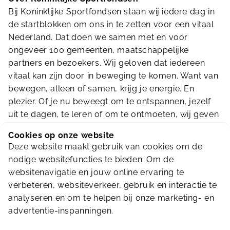
Bij Koninklijke Sportfondsen staan wij iedere dag in
de startblokken om ons in te zetten voor een vitaal
Nederland. Dat doen we samen met en voor
ongeveer 100 gemeenten, maatschappelijke
partners en bezoekers. Wij geloven dat iedereen
vitaal kan zijn door in beweging te komen. Want van
bewegen, alleen of samen, krijg je energie. En
plezier. Of je nu beweegt om te ontspannen, jezelf
uit te dagen, te leren of om te ontmoeten, wij geven
die energie.
Cookies op onze website
Deze website maakt gebruik van cookies om de
Sinds 1923
nodige websitefuncties te bieden. Om de
Wat in 1923 begon, inspireert ons anno nu nog
websitenavigatie en jouw online ervaring te
steeds. Het was Sportfondsen-oprichter Han
verbeteren, websiteverkeer, gebruik en interactie te
Bierenbroodspot zijn droom om zwemmen voor
analyseren en om te helpen bij onze marketing- en
iedereen mogelijk te maken. Daarom bedacht hij
advertentie-inspanningen.
bijna 100 jaar geleden een spaarsysteem om
zwembaden te kunnen bouwen, zodat zwemmen