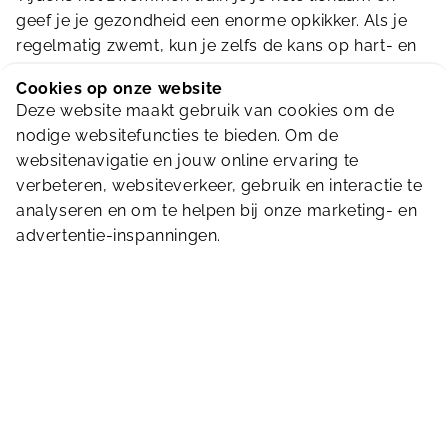
geef je je gezondheid een enorme opkikker. Als je
regelmatig zwemt, kun je zelfs de kans op hart- en
vaatziekten, hoge bloeddruk en een te hoog
Cookies op onze website
cholesterol verkleinen. Wist je dat je van zwemmen
Deze website maakt gebruik van cookies om de
zelfs slimmer wordt? Omdat je intensief beweegt,
nodige websitefuncties te bieden. Om de
verbeter je de bloedtoevoer naar je hersenen.
websitenavigatie en jouw online ervaring te
verbeteren, websiteverkeer, gebruik en interactie te
Blessurevrij bewegen
analyseren en om te helpen bij onze marketing- en
Ben je aan het revalideren of ben je
advertentie-inspanningen.
blessuregevoelig? Of zoek je een niet-belastende
manier om weer in beweging te komen? Ook dan is
zwemmen uitermate geschikt. In het water is de
schokbelasting minimaal. Zwemmen is een
blessurevrije sport die je tot op hoge leeftijd kunt
doen. Dus…waar wacht je nog op?
Bekijk het overzicht van al onze zwemactiviteiten.